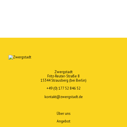
Zwergstadt
Fritz-Reuter-Straße 8
15344 Strausberg (bei Berlin)
+49 (0) 177 52 846 52
Opens
kontakt@zwergstadt.de
in
your
application
Über uns
Angebot